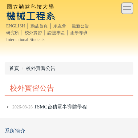
跳
到
主
ENGLISH
│
勤益首頁
│
系友會
│
最新公告
要
研究所
│
校外實習
│
證照專區
│
產學專班
內
International Students
容
區
首頁
校外實習公告
校外實習公告
TSMC台積電半導體學程
2026-03-26
系所簡介