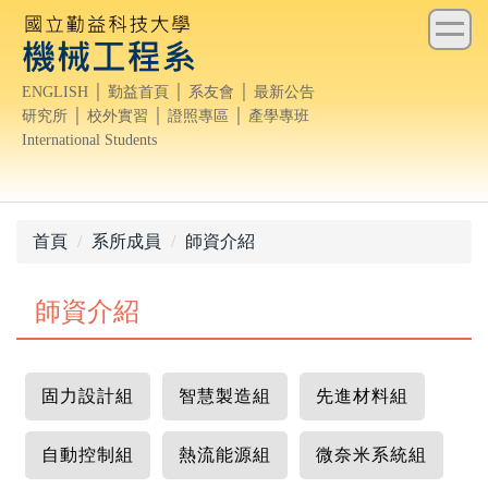
跳
到
主
ENGLISH
│
勤益首頁
│
系友會
│
最新公告
要
研究所
│
校外實習
│
證照專區
│
產學專班
內
International Students
容
區
首頁
系所成員
師資介紹
師資介紹
固力設計組
智慧製造組
先進材料組
自動控制組
熱流能源組
微奈米系統組