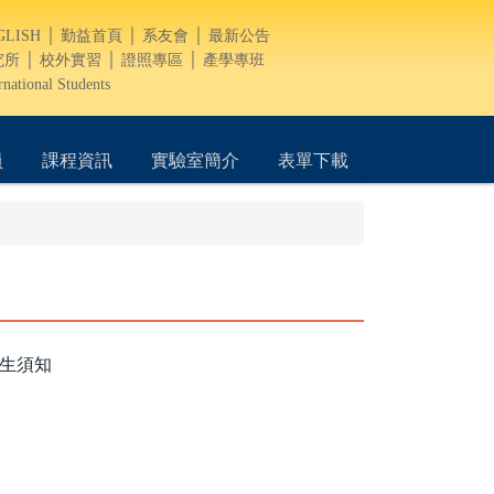
GLISH
│
勤益首頁
│
系友會
│
最新公告
究所
│
校外實習
│
證照專區
│
產學專班
rnational Students
員
課程資訊
實驗室簡介
表單下載
)研究生須知