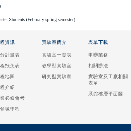
s
ster Students (February spring semester)
課程資訊
實驗室簡介
表單下載
學分計畫表
實驗室一覽表
申辦業務
課程抵免表
教學型實驗室
相關辦法
課程地圖
研究型實驗室
實驗室及工廠相關
表單
課程介紹
系館樓層平面圖
專業必修會考
跨領域學程