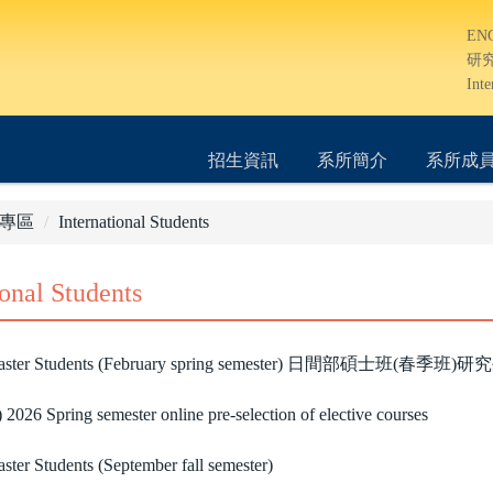
EN
研
Inte
招生資訊
系所簡介
系所成
專區
International Students
ional Students
Master Students (February spring semester) 日間部碩士班(春季班
 2026 Spring semester online pre-selection of elective courses
ster Students (September fall semester)