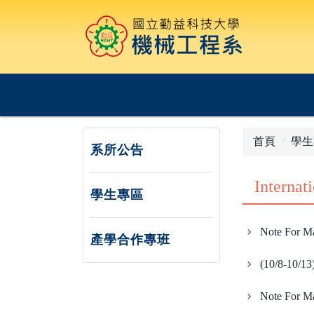
跳
到
主
要
內
容
區
首頁
學生
系所公告
Internat
學生專區
Note For 
產學合作專班
(10/8-10/13)
Note For Ma