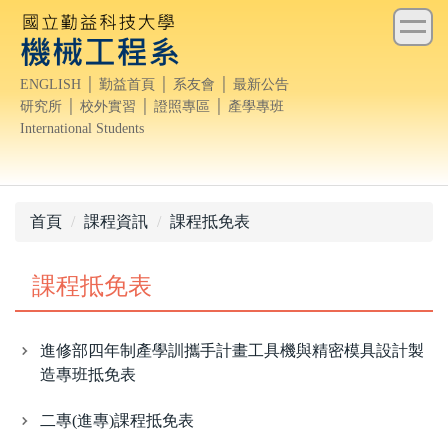
跳
到
主
ENGLISH
│
勤益首頁
│
系友會
│
最新公告
要
研究所
│
校外實習
│
證照專區
│
產學專班
內
International Students
容
區
首頁
課程資訊
課程抵免表
課程抵免表
進修部四年制產學訓攜手計畫工具機與精密模具設計製
造專班抵免表
二專(進專)課程抵免表