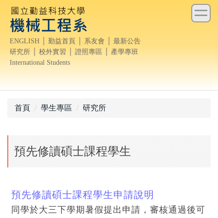
跳
到
主
ENGLISH
│
勤益首頁
│
系友會
│
最新公告
要
研究所
│
校外實習
│
證照專區
│
產學專班
內
International Students
容
區
首頁
學生專區
研究所
預先修讀碩士課程學生
預先修讀碩士課程學生申請說明
同學於大三下學期暑假提出申請，審核通過後可