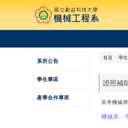
跳
到
主
要
內
容
區
首頁
學生
系所公告
學生專區
證照補
產學合作專班
當考機械專
機械系：