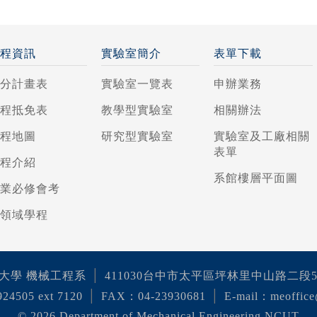
課程資訊
實驗室簡介
表單下載
學分計畫表
實驗室一覽表
申辦業務
課程抵免表
教學型實驗室
相關辦法
課程地圖
研究型實驗室
實驗室及工廠相關
表單
課程介紹
系館樓層平面圖
專業必修會考
跨領域學程
│
大學 機械工程系
411030台中市太平區坪林里中山路二段
│
│
24505 ext 7120
FAX：04-23930681
E-mail：meoffice
©
2026 Department of Mechanical Engineering,NCUT