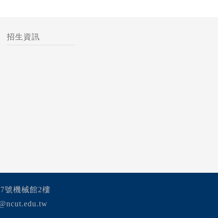
招生資訊
57號機械館2樓
@ncut.edu.tw