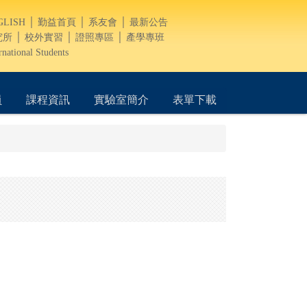
GLISH
│
勤益首頁
│
系友會
│
最新公告
究所
│
校外實習
│
證照專區
│
產學專班
rnational Students
員
課程資訊
實驗室簡介
表單下載
?