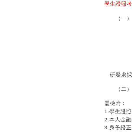
學生證照
（一）依據
生，應於
級或同等
為
研發處
採
（二）凡
需檢附：
1.學生證
2.
本人金融
3.身份證