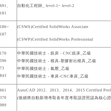
691
、
自動化工程師
_ level-1~ level-2
181
186~
(CSWA)Certified SolidWorks Associate
187
(CSWP)Certified SolidWorks Professional
170
中華民國技術士
-
銑床
- CNC
銑床
_
乙級
596
中華民國技術士
-
模具
-
塑膠射出模具
_
乙級
73
中華民國技術士
-
氣壓
_
乙級
843
中華民國技術士
-
車床
-CNC
車床
_
乙級
661
AutoCAD 2012
、
2013
、
2014
、
2015 Certified Prof
370
(
後續將自動新增考取各年度考取該證照認為核心
989