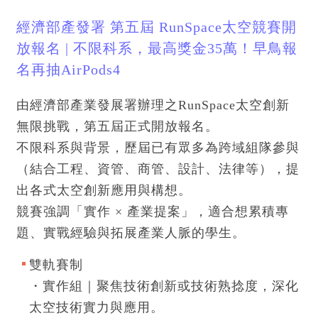
經濟部產發署 第五屆 RunSpace太空競賽開
放報名 | 不限科系，最高獎金35萬！早鳥報
名再抽AirPods4
由經濟部產業發展署辦理之RunSpace太空創新
無限挑戰，第五屆正式開放報名。
不限科系與背景，歷屆已有眾多為跨域組隊參與
（結合工程、資管、商管、設計、法律等），提
出各式太空創新應用與構想。
競賽強調「實作 × 產業提案」，適合想累積專
題、實戰經驗與拓展產業人脈的學生。
雙軌賽制
・實作組｜聚焦技術創新或技術熟捻度，深化
太空技術實力與應用。