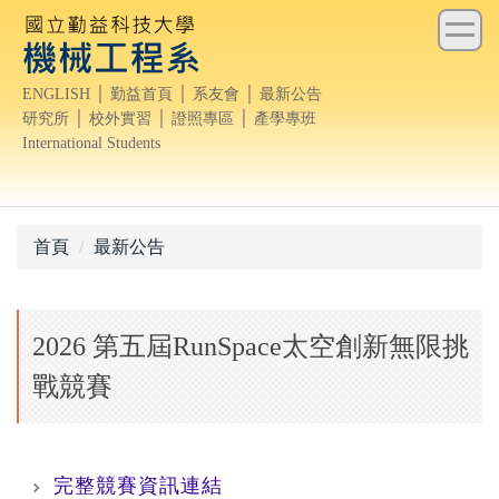
跳
到
主
ENGLISH
│
勤益首頁
│
系友會
│
最新公告
要
研究所
│
校外實習
│
證照專區
│
產學專班
內
International Students
容
區
首頁
最新公告
2026 第五屆RunSpace太空創新無限挑
戰競賽
完整競賽資訊連結