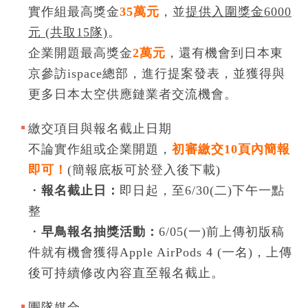
實作組最高獎金
35萬元
，並
提供入圍獎金6000
元 (共取15隊)
。
企業開題最高獎金
2萬元
，還有機會到日本東
京參訪ispace總部，進行提案發表，並獲得與
更多日本太空供應鏈業者交流機會。
繳交項目與報名截止日期
不論實作組或企業開題，
初審繳交10頁內簡報
即可！
(簡報底板可於登入後下載)
・
報名截止日：
即日起，至6/30(二)下午一點
整
・
早鳥報名抽獎活動：
6/05(一)前上傳初版稿
件就有機會獲得Apple AirPods 4 (一名)，上傳
後可持續修改內容直至報名截止。
團隊媒合