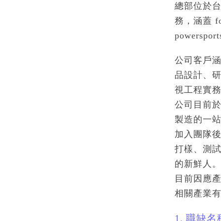
總部位於台
務，涵蓋 fo
powers
公司客戶涵
品設計、
視工程實
公司目前
製造的一
加入團隊後
打樣、測
的新鮮人
目前因應
相關產業
1. 職缺名