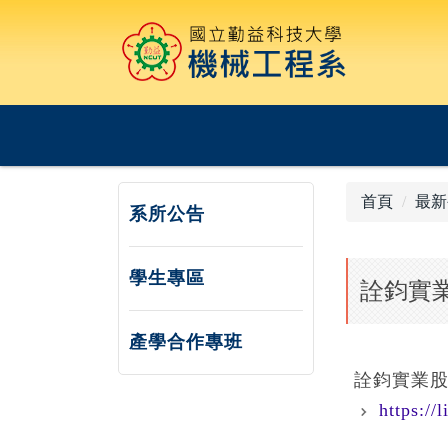
跳
到
主
要
內
容
區
首頁
最新
系所公告
學生專區
詮鈞實業
產學合作專班
詮鈞實業股份有
https://