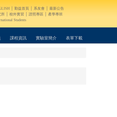
GLISH
│
勤益首頁
│
系友會
│
最新公告
究所
│
校外實習
│
證照專區
│
產學專班
rnational Students
員
課程資訊
實驗室簡介
表單下載