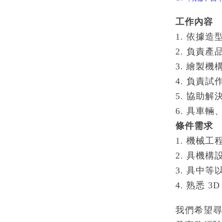
工作內容
1. 依據
2. 負責
3. 繪製機
4. 負責
5. 協助
6. 具車
條件需求
1. 機械
2. 具機
3. 具中
4. 熟悉 3
我們希望