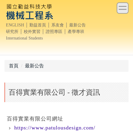
跳
到
主
ENGLISH
│
勤益首頁
│
系友會
│
最新公告
要
研究所
│
校外實習
│
證照專區
│
產學專班
內
International Students
容
區
首頁
最新公告
百得實業有限公司 - 徵才資訊
百得實業有限公司網址
https://www.patulousdesign.com/