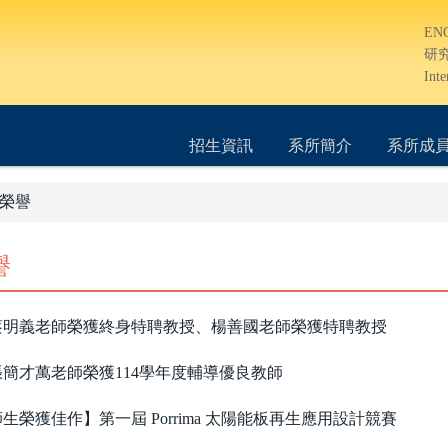
EN
研
Inte
招生資訊
系所簡介
系所成
榮譽
譽
蔡明義老師榮獲終身特聘教授、楊善國老師榮獲特聘教授
簡才萬老師榮獲114學年度輔導優良教師
生榮獲佳作】第一屆 Porrima 太陽能板再生應用設計競賽