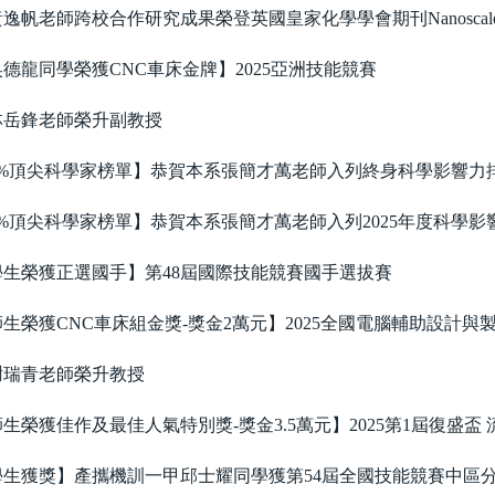
帆老師跨校合作研究成果榮登英國皇家化學學會期刊Nanoscale，獲選為 In
德龍同學榮獲CNC車床金牌】2025亞洲技能競賽
林岳鋒老師榮升副教授
%頂尖科學家榜單】恭賀本系張簡才萬老師入列終身科學影響力排行榜(1
%頂尖科學家榜單】恭賀本系張簡才萬老師入列2025年度科學影
學生榮獲正選國手】第48屆國際技能競賽國手選拔賽
生榮獲CNC車床組金獎-獎金2萬元】2025全國電腦輔助設計與
謝瑞青老師榮升教授
生榮獲佳作及最佳人氣特別獎-獎金3.5萬元】2025第1屆復盛盃
學生獲獎】產攜機訓一甲邱士耀同學獲第54屆全國技能競賽中區