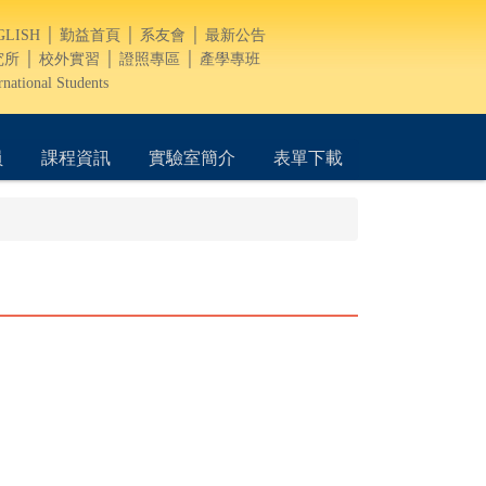
GLISH
│
勤益首頁
│
系友會
│
最新公告
究所
│
校外實習
│
證照專區
│
產學專班
rnational Students
員
課程資訊
實驗室簡介
表單下載