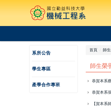
跳
到
主
要
內
容
區
首頁
師生
系所公告
師生榮
學生專區
恭賀本系
產學合作專班
恭賀本系張
【賀本系師