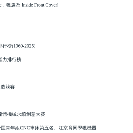
side Front Cover!
960-2025)
響力排行榜
製造競賽
 流體機械永續創意大賽
分區青年組CNC車床第五名、江京育同學獲機器