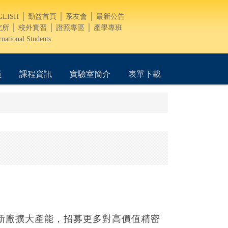
GLISH
│
勤益首頁
│
系友會
│
最新公告
究所
│
校外實習
│
證照專區
│
產學專班
rnational Students
員
課程資訊
實驗室簡介
表單下載
啟用新廠擴大產能，招募更多對高價值精密