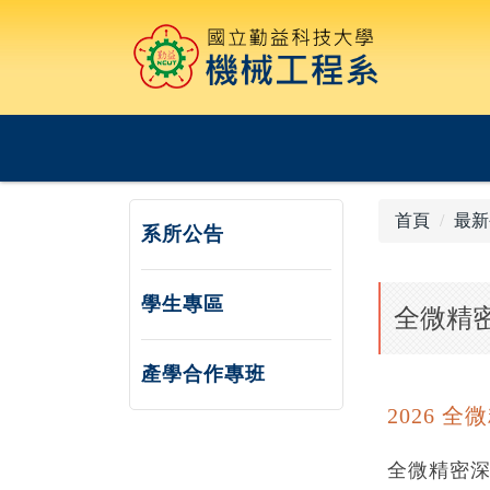
跳
到
主
要
內
容
區
首頁
最新
系所公告
學生專區
全微精密
產學合作專班
2026 
全微精密深