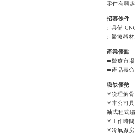
零件有興
招募條件
✅具備 C
✅醫療器材
產業優點
➡️醫療市
➡️產品壽
職缺優勢
✴️從理解
✴️本公司
軸式程式
✴️工作時
✴️冷氣廠