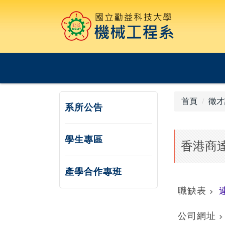
跳
到
主
要
內
容
區
首頁
徵才
系所公告
學生專區
香港商達
產學合作專班
職缺表
公司網址