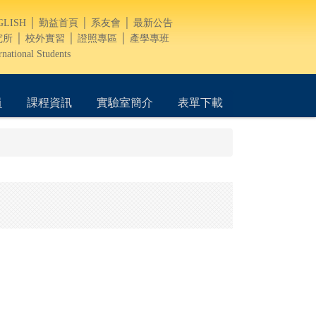
GLISH
│
勤益首頁
│
系友會
│
最新公告
究所
│
校外實習
│
證照專區
│
產學專班
rnational Students
員
課程資訊
實驗室簡介
表單下載