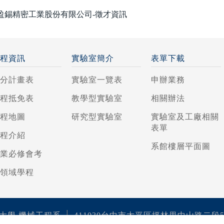
盈錫精密工業股份有限公司-徵才資訊
課程資訊
實驗室簡介
表單下載
學分計畫表
實驗室一覽表
申辦業務
課程抵免表
教學型實驗室
相關辦法
課程地圖
研究型實驗室
實驗室及工廠相關
表單
課程介紹
系館樓層平面圖
專業必修會考
跨領域學程
│
大學 機械工程系
411030台中市太平區坪林里中山路二段