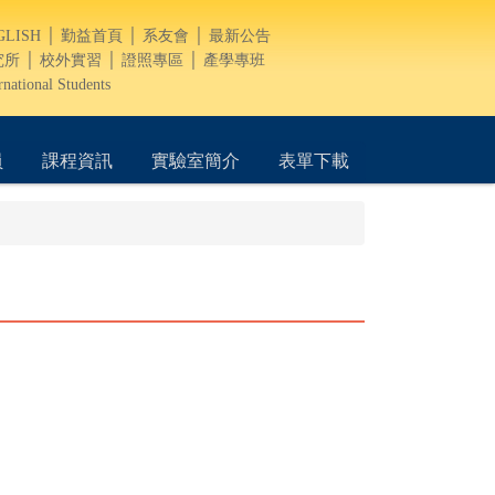
GLISH
│
勤益首頁
│
系友會
│
最新公告
究所
│
校外實習
│
證照專區
│
產學專班
rnational Students
員
課程資訊
實驗室簡介
表單下載